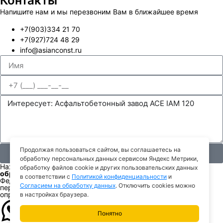
Контакты
Напишите нам и мы перезвоним Вам в ближайшее время
+7(903)334 21 70
+7(927)724 48 29
info@asianconst.ru
Продолжая пользоваться сайтом, вы соглашаетесь на
Отправить
обработку персональных данных сервисом Яндекс Метрики,
Нажимая кнопку «Отправить», я даю свое
Cогласие на
обработку файлов cookie и других пользовательских данных
обработку моих персональных данных
, в соответствии с
в соответствии с
Политикой конфиденциальности
и
Федеральным законом от 27.07.2006 года №152-ФЗ «О
Согласием на обработку данных
. Отключить cookies можно
персональных данных», на условиях и для целей,
определенных в
Политике конфиденциальности
.
в настройках браузера.
Понятно