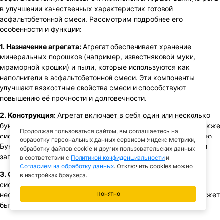
в улучшении качественных характеристик готовой
асфальтобетонной смеси. Рассмотрим подробнее его
особенности и функции:
1. Назначение агрегата:
Агрегат обеспечивает хранение
минеральных порошков (например, известняковой муки,
мраморной крошки) и пыли, которые используются как
наполнители в асфальтобетонной смеси. Эти компоненты
улучшают вязкостные свойства смеси и способствуют
повышению её прочности и долговечности.
2. Конструкция:
Агрегат включает в себя один или несколько
бункеров для хранения минеральных порошков и пыли, а также
Продолжая пользоваться сайтом, вы соглашаетесь на
системы для их дозирования и транспортировки к смесителю.
обработку персональных данных сервисом Яндекс Метрики,
Бункеры оснащены системами защиты от попадания влаги и
обработку файлов cookie и других пользовательских данных
загрязнений.
в соответствии с
Политикой конфиденциальности
и
Согласием на обработку данных
. Отключить cookies можно
3. Система дозирования:
Важной частью агрегата является
в настройках браузера.
система точного дозирования, которая позволяет добавлять
Понятно
необходимое количество порошка или пыли в смесь. Это может
быть реализовано через весовые или объемные дозаторы.