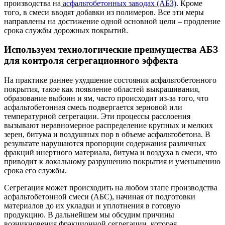
производства на
асфальтобетонных заводах (АБЗ)
. Кроме
того, в смеси вводят добавки из полимеров. Все эти меры
направлены на достижение одной основной цели – продление
срока службы дорожных покрытий.
Используем технологические преимущества АБЗ
для контроля сегрегационного эффекта
На практике раннее ухудшение состояния асфальтобетонного
покрытия, такое как появление областей выкрашивания,
образование выбоин и ям, часто происходит из-за того, что
асфальтобетонная смесь подвергается зерновой или
температурной сегрегации. Эти процессы расслоения
вызывают неравномерное распределение крупных и мелких
зерен, битума и воздушных пор в объеме асфальтобетона. В
результате нарушаются пропорции содержания различных
фракций инертного материала, битума и воздуха в смеси, что
приводит к локальному разрушению покрытия и уменьшению
срока его службы.
Сегрегация может происходить на любом этапе производства
асфальтобетонной смеси (АБС), начиная от подготовки
материалов до их укладки и уплотнения в готовую
продукцию. В дальнейшем мы обсудим причины
возникновения фракционной сегрегации, которая